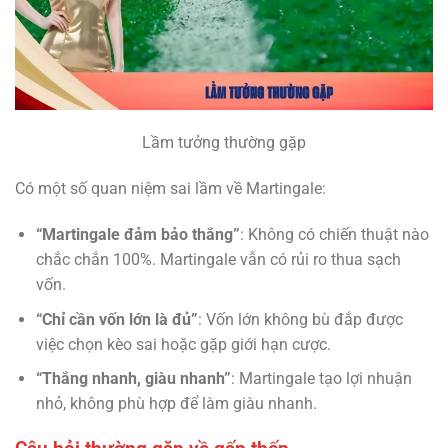
Lầm tưởng thường gặp
Có một số quan niệm sai lầm về Martingale:
“Martingale đảm bảo thắng”
: Không có chiến thuật nào
chắc chắn 100%. Martingale vẫn có rủi ro thua sạch
vốn.
“Chỉ cần vốn lớn là đủ”
: Vốn lớn không bù đắp được
việc chọn kèo sai hoặc gặp giới hạn cược.
“Thắng nhanh, giàu nhanh”
: Martingale tạo lợi nhuận
nhỏ, không phù hợp để làm giàu nhanh.