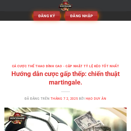
Chuyển
đến
ĐĂNG KÝ
ĐĂNG NHẬP
nội
dung
CÁ CƯỢC THỂ THAO ĐỈNH CAO - CẬP NHẬT TỶ LỆ KÈO TỐT NHẤT
Hướng dẫn cược gấp thếp: chiến thuật
martingale.
ĐÃ ĐĂNG TRÊN
THÁNG 7 2, 2025
BỞI
HẠO DUY ÂN