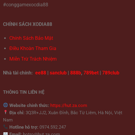
#conggamexocdia88
CHÍNH SÁCH XODIA88
Chính Sách Bảo Mật
Điều Khoàn Tham Gia
Miễn Trừ Trách Nhiệm
Nhà tài chính:
ee88
|
sanclub
|
888b
,
789bet
|
789club
THÔNG TIN LIÊN HỆ
Website chính thức:
https://hut.za.com
Địa chỉ:
3Q3R+JJ2, Xuân Đỉnh, Bắc Từ Liêm, Hà Nội, Việt
Nam
Hotline hỗ trợ:
0974.592.247
Email:
hotro@hut.za.com