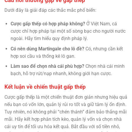
Câu hỏi thường gặp về gấp thếp
Dưới đây là giải đáp các thắc mắc phổ biến:
Cược gấp thếp có hợp pháp không?
Ở Việt Nam, cá
cược chỉ hợp pháp tại một số sòng bạc cho người nước
ngoài. Hãy tìm hiểu quy định pháp lý.
Có nên dùng Martingale cho lô đề?
Có, nhưng cần kết
hợp soi cầu và thống kê lô gan.
Làm sao để chọn nhà cái phù hợp?
Chọn nhà cái minh
bạch, hỗ trợ rút/nạp nhanh, không giới hạn cược.
Kết luận về chiến thuật gấp thếp
Cược gấp thếp là một chiến thuật đơn giản nhưng hiệu quả
nếu bạn có vốn lớn, quản lý rủi ro tốt và giữ tâm lý ổn định.
Tuy nhiên, nó không phải “chén thánh” đảm bảo thắng mãi
mãi. Hãy kết hợp phân tích kèo, quản lý vốn và chọn nhà
cái uy tín để tối ưu hóa kết quả. Bắt đầu với số tiền nhỏ,