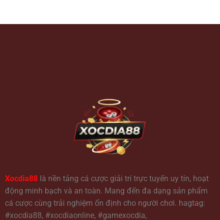
Xocdia88
là nền tảng cá cược giải trí trực tuyến uy tín, hoạt
động minh bạch và an toàn. Mang đến đa dạng sản phẩm
cá cược cùng trải nghiệm ổn định cho người chơi. hagtag:
#xocdia88, #xocdiaonline, #gamexocdia,