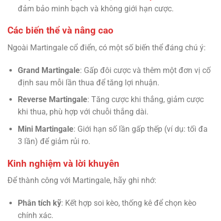
đảm bảo minh bạch và không giới hạn cược.
Các biến thể và nâng cao
Ngoài Martingale cổ điển, có một số biến thể đáng chú ý:
Grand Martingale
: Gấp đôi cược và thêm một đơn vị cố
định sau mỗi lần thua để tăng lợi nhuận.
Reverse Martingale
: Tăng cược khi thắng, giảm cược
khi thua, phù hợp với chuỗi thắng dài.
Mini Martingale
: Giới hạn số lần gấp thếp (ví dụ: tối đa
3 lần) để giảm rủi ro.
Kinh nghiệm và lời khuyên
Để thành công với Martingale, hãy ghi nhớ:
Phân tích kỹ
: Kết hợp soi kèo, thống kê để chọn kèo
chính xác.