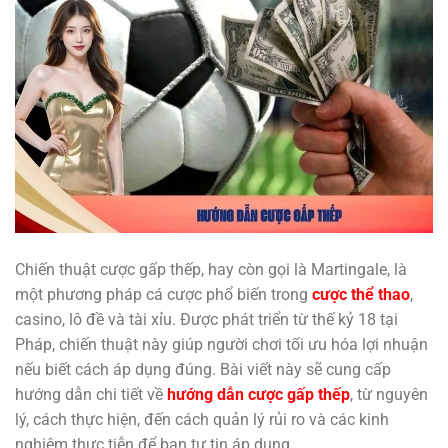
Chiến thuật cược gấp thếp, hay còn gọi là Martingale, là
một phương pháp cá cược phổ biến trong
cược thể thao
,
casino, lô đề và tài xỉu. Được phát triển từ thế kỷ 18 tại
Pháp, chiến thuật này giúp người chơi tối ưu hóa lợi nhuận
nếu biết cách áp dụng đúng. Bài viết này sẽ cung cấp
hướng dẫn chi tiết về
hướng dẫn cược gấp thếp
, từ nguyên
lý, cách thực hiện, đến cách quản lý rủi ro và các kinh
nghiệm thực tiễn để bạn tự tin áp dụng.